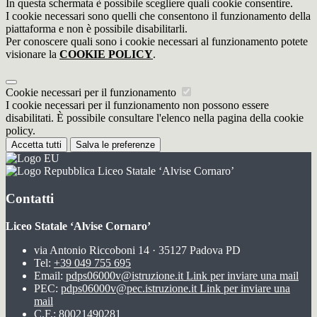
In questa schermata è possibile scegliere quali cookie consentire.
I cookie necessari sono quelli che consentono il funzionamento della
piattaforma e non è possibile disabilitarli.
Per conoscere quali sono i cookie necessari al funzionamento potete
visionare la
COOKIE POLICY
.
Cookie necessari per il funzionamento
I cookie necessari per il funzionamento non possono essere
disabilitati. È possibile consultare l'elenco nella pagina della cookie
policy.
Accetta tutti
Salva le preferenze
Liceo Statale ‘Alvise Cornaro’
Contatti
Liceo Statale ‘Alvise Cornaro’
via Antonio Riccoboni 14 · 35127 Padova PD
Tel:
+39 049 755 695
Email:
pdps06000v@istruzione.it
Link per inviare una mail
PEC:
pdps06000v@pec.istruzione.it
Link per inviare una
mail
C.F.: 80021490281