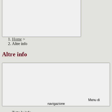
Home
>
Altre info
Altre info
Menu di
navigazione