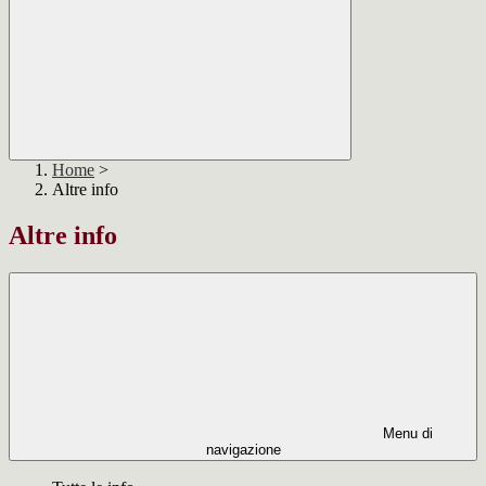
Home
>
Altre info
Altre info
Menu di
navigazione