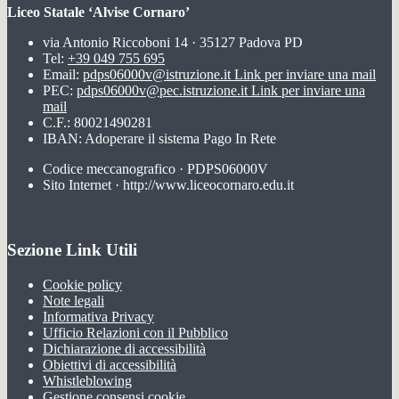
Liceo Statale ‘Alvise Cornaro’
via Antonio Riccoboni 14 · 35127 Padova PD
Tel:
+39 049 755 695
Email:
pdps06000v@istruzione.it
Link per inviare una mail
PEC:
pdps06000v@pec.istruzione.it
Link per inviare una
mail
C.F.: 80021490281
IBAN: Adoperare il sistema Pago In Rete
Codice meccanografico · PDPS06000V
Sito Internet · http://www.liceocornaro.edu.it
Sezione Link Utili
Cookie policy
Note legali
Informativa Privacy
Ufficio Relazioni con il Pubblico
Dichiarazione di accessibilità
Obiettivi di accessibilità
Whistleblowing
Gestione consensi cookie