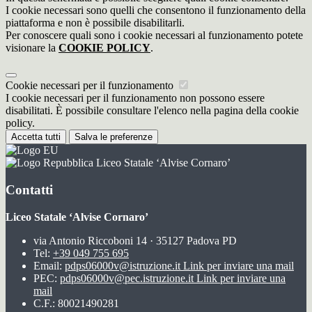
I cookie necessari sono quelli che consentono il funzionamento della
piattaforma e non è possibile disabilitarli.
Per conoscere quali sono i cookie necessari al funzionamento potete
visionare la
COOKIE POLICY
.
Cookie necessari per il funzionamento
I cookie necessari per il funzionamento non possono essere
disabilitati. È possibile consultare l'elenco nella pagina della cookie
policy.
Accetta tutti
Salva le preferenze
Liceo Statale ‘Alvise Cornaro’
Contatti
Liceo Statale ‘Alvise Cornaro’
via Antonio Riccoboni 14 · 35127 Padova PD
Tel:
+39 049 755 695
Email:
pdps06000v@istruzione.it
Link per inviare una mail
PEC:
pdps06000v@pec.istruzione.it
Link per inviare una
mail
C.F.: 80021490281