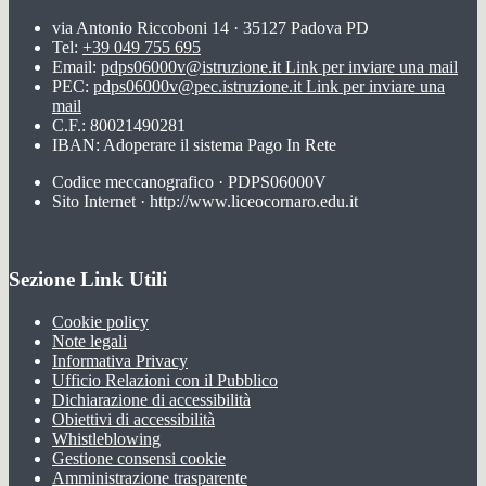
via Antonio Riccoboni 14 · 35127 Padova PD
Tel:
+39 049 755 695
Email:
pdps06000v@istruzione.it
Link per inviare una mail
PEC:
pdps06000v@pec.istruzione.it
Link per inviare una
mail
C.F.: 80021490281
IBAN: Adoperare il sistema Pago In Rete
Codice meccanografico · PDPS06000V
Sito Internet · http://www.liceocornaro.edu.it
Sezione Link Utili
Cookie policy
Note legali
Informativa Privacy
Ufficio Relazioni con il Pubblico
Dichiarazione di accessibilità
Obiettivi di accessibilità
Whistleblowing
Gestione consensi cookie
Amministrazione trasparente