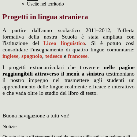
Uscite nel territorio
Progetti in lingua straniera
A partire dall'anno scolastico 2011–2012, l'offerta
formativa della nostra Scuola è stata ampliata con
l'istituzione del
Liceo linguistico
. Si ė potuto così
consolidare l'insegnamento di quattro lingue comunitarie:
inglese
,
spagnolo
,
tedesco
e
francese
.
I progetti extracurriculari che troverete
nelle pagine
raggiungibili attraverso il menù a sinistra
testimoniano
il nostro impegno nel trasmettere agli studenti un
apprendimento delle lingue realmente efficace e interattivo
e che vada oltre lo studio del libro di testo.
Buona navigazione a tutti voi!
Notizie
Questo sito o gli strumenti terzi da questo utilizzati si avvalgono di