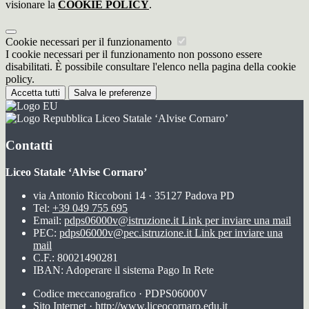
visionare la
COOKIE POLICY
.
Cookie necessari per il funzionamento
I cookie necessari per il funzionamento non possono essere
disabilitati. È possibile consultare l'elenco nella pagina della cookie
policy.
Accetta tutti
Salva le preferenze
Liceo Statale ‘Alvise Cornaro’
Contatti
Liceo Statale ‘Alvise Cornaro’
via Antonio Riccoboni 14 · 35127 Padova PD
Tel:
+39 049 755 695
Email:
pdps06000v@istruzione.it
Link per inviare una mail
PEC:
pdps06000v@pec.istruzione.it
Link per inviare una
mail
C.F.: 80021490281
IBAN: Adoperare il sistema Pago In Rete
Codice meccanografico · PDPS06000V
Sito Internet · http://www.liceocornaro.edu.it