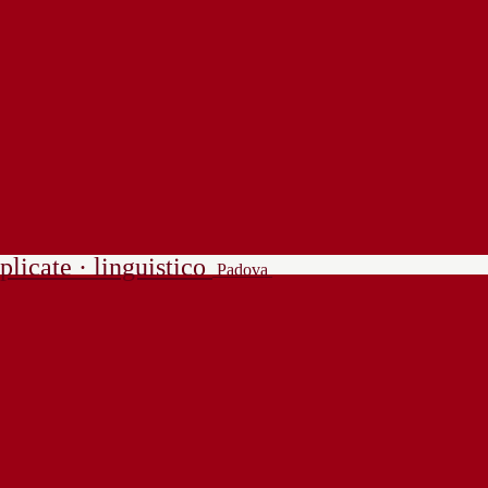
plicate · linguistico
Padova