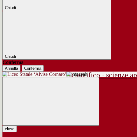
Chiudi
Chiudi
Conferma
Annulla
Conferma
scientifico · scienze ap
close