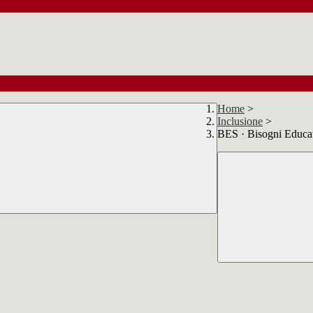
Home
>
Inclusione
>
BES · Bisogni Educat