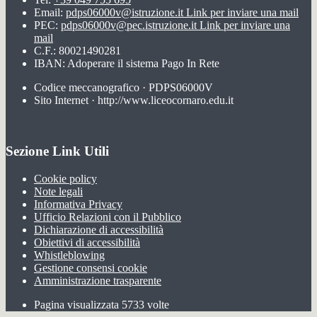
Email:
pdps06000v@istruzione.it
Link per inviare una mail
PEC:
pdps06000v@pec.istruzione.it
Link per inviare una
mail
C.F.: 80021490281
IBAN: Adoperare il sistema Pago In Rete
Codice meccanografico · PDPS06000V
Sito Internet · http://www.liceocornaro.edu.it
Sezione Link Utili
Cookie policy
Note legali
Informativa Privacy
Ufficio Relazioni con il Pubblico
Dichiarazione di accessibilità
Obiettivi di accessibilità
Whistleblowing
Gestione consensi cookie
Amministrazione trasparente
Pagina visualizzata
5733
volte