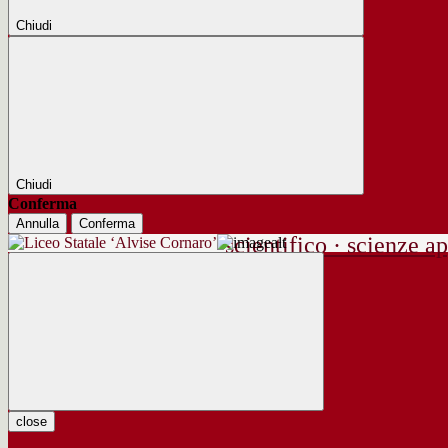
Chiudi
Chiudi
Conferma
Annulla
Conferma
scientifico · scienze ap
close