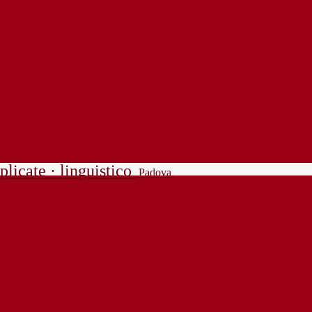
plicate · linguistico
Padova