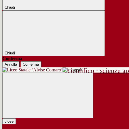
Chiudi
Chiudi
Conferma
Annulla
Conferma
scientifico · scienze ap
close