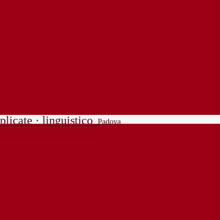
plicate · linguistico
Padova