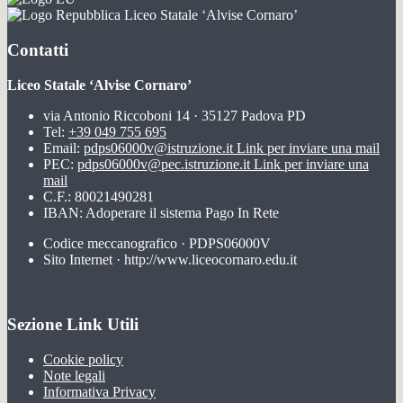
Liceo Statale ‘Alvise Cornaro’
Contatti
Liceo Statale ‘Alvise Cornaro’
via Antonio Riccoboni 14 · 35127 Padova PD
Tel:
+39 049 755 695
Email:
pdps06000v@istruzione.it
Link per inviare una mail
PEC:
pdps06000v@pec.istruzione.it
Link per inviare una
mail
C.F.: 80021490281
IBAN: Adoperare il sistema Pago In Rete
Codice meccanografico · PDPS06000V
Sito Internet · http://www.liceocornaro.edu.it
Sezione Link Utili
Cookie policy
Note legali
Informativa Privacy