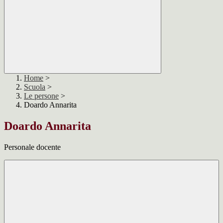
Home
>
Scuola
>
Le persone
>
Doardo Annarita
Doardo Annarita
Personale docente