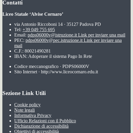
Contatti
Liceo Statale ‘Alvise Cornaro’
via Antonio Riccoboni 14 · 35127 Padova PD
Tel:
+39 049 755 695
Email:
pdps06000v@istruzione.it
Link per inviare una mail
PEC:
pdps06000v@pec.istruzione.it
Link per inviare una
mail
C.F.: 80021490281
IBAN: Adoperare il sistema Pago In Rete
Codice meccanografico · PDPS06000V
Sito Internet · http://www.liceocornaro.edu.it
Sezione Link Utili
Cookie policy
Note legali
Informativa Privacy
Ufficio Relazioni con il Pubblico
Dichiarazione di accessibilità
Obiettivi di accessibilità