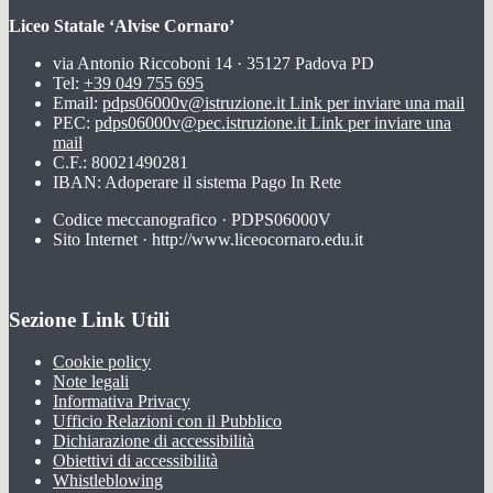
Liceo Statale ‘Alvise Cornaro’
via Antonio Riccoboni 14 · 35127 Padova PD
Tel:
+39 049 755 695
Email:
pdps06000v@istruzione.it
Link per inviare una mail
PEC:
pdps06000v@pec.istruzione.it
Link per inviare una
mail
C.F.: 80021490281
IBAN: Adoperare il sistema Pago In Rete
Codice meccanografico · PDPS06000V
Sito Internet · http://www.liceocornaro.edu.it
Sezione Link Utili
Cookie policy
Note legali
Informativa Privacy
Ufficio Relazioni con il Pubblico
Dichiarazione di accessibilità
Obiettivi di accessibilità
Whistleblowing