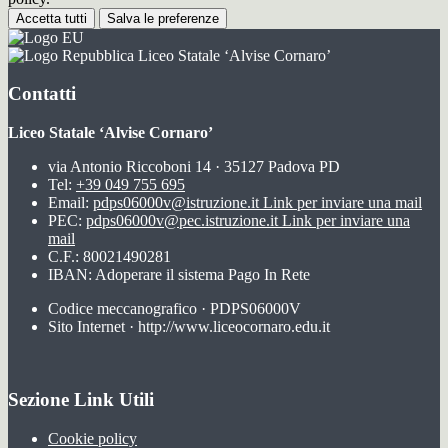
Accetta tutti
Salva le preferenze
Liceo Statale ‘Alvise Cornaro’
Contatti
Liceo Statale ‘Alvise Cornaro’
via Antonio Riccoboni 14 · 35127 Padova PD
Tel:
+39 049 755 695
Email:
pdps06000v@istruzione.it
Link per inviare una mail
PEC:
pdps06000v@pec.istruzione.it
Link per inviare una
mail
C.F.: 80021490281
IBAN: Adoperare il sistema Pago In Rete
Codice meccanografico · PDPS06000V
Sito Internet · http://www.liceocornaro.edu.it
Sezione Link Utili
Cookie policy