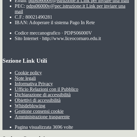
Email:
pdps06000v@istruzione.it
Link per inviare una mail
PEC:
pdps06000v@pec.istruzione.it
Link per inviare una
mail
C.F.: 80021490281
IBAN: Adoperare il sistema Pago In Rete
Codice meccanografico · PDPS06000V
Sito Internet · http://www.liceocornaro.edu.it
Sezione Link Utili
Cookie policy
Note legali
Informativa Privacy
Ufficio Relazioni con il Pubblico
Dichiarazione di accessibilità
Obiettivi di accessibilità
Whistleblowing
Gestione consensi cookie
Amministrazione trasparente
Pagina visualizzata
3696
volte