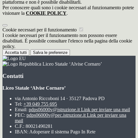
piattaforma e non è possibile disabilitarli.
Per conoscere quali sono i cookie necessari al funzionamento potete
visionare la
COOKIE POLICY
.
Cookie necessari per il funzionamento
I cookie necessari per il funzionamento non possono essere
disabilitati. È possibile consultare l'elenco nella pagina della cookie
policy.
Accetta tutti
Salva le preferenze
Liceo Statale ‘Alvise Cornaro’
Contatti
Liceo Statale ‘Alvise Cornaro’
via Antonio Riccoboni 14 · 35127 Padova PD
Tel:
+39 049 755 695
Email:
pdps06000v@istruzione.it
Link per inviare una mail
PEC:
pdps06000v@pec.istruzione.it
Link per inviare una
mail
C.F.: 80021490281
IBAN: Adoperare il sistema Pago In Rete