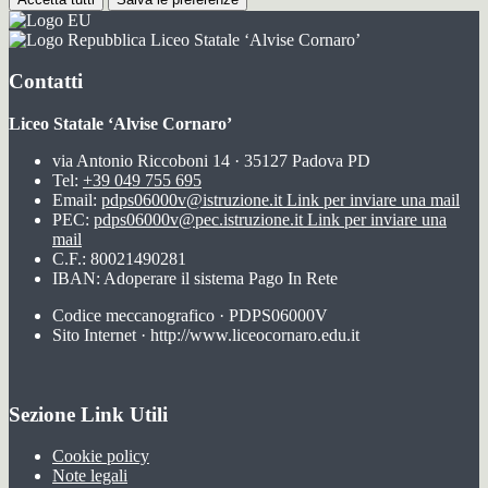
Liceo Statale ‘Alvise Cornaro’
Contatti
Liceo Statale ‘Alvise Cornaro’
via Antonio Riccoboni 14 · 35127 Padova PD
Tel:
+39 049 755 695
Email:
pdps06000v@istruzione.it
Link per inviare una mail
PEC:
pdps06000v@pec.istruzione.it
Link per inviare una
mail
C.F.: 80021490281
IBAN: Adoperare il sistema Pago In Rete
Codice meccanografico · PDPS06000V
Sito Internet · http://www.liceocornaro.edu.it
Sezione Link Utili
Cookie policy
Note legali