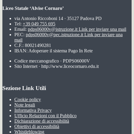
Liceo Statale ‘Alvise Cornaro’
via Antonio Riccoboni 14 · 35127 Padova PD
Tel:
+39 049 755 695
Email:
pdps06000v@istruzione.it
Link per inviare una mail
PEC:
pdps06000v@pec.istruzione.it
Link per inviare una
mail
C.F.: 80021490281
IBAN: Adoperare il sistema Pago In Rete
Codice meccanografico · PDPS06000V
Sito Internet · http://www.liceocornaro.edu.it
Sezione Link Utili
Cookie policy
Note legali
Informativa Privacy
Ufficio Relazioni con il Pubblico
Dichiarazione di accessibilità
Obiettivi di accessibilità
Whistleblowing