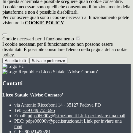
In questa schermata è possibile scegliere quali cookie consentire.
I cookie necessari sono quelli che consentono il funzionamento della
piattaforma e non è possibile disabilitarli.
Per conoscere quali sono i cookie necessari al funzionamento potete
visionare la
COOKIE POLICY
.
Cookie necessari per il funzionamento
I cookie necessari per il funzionamento non possono essere
disabilitati. È possibile consultare l'elenco nella pagina della cookie
policy.
Accetta tutti
Salva le preferenze
Liceo Statale ‘Alvise Cornaro’
Contatti
Liceo Statale ‘Alvise Cornaro’
via Antonio Riccoboni 14 · 35127 Padova PD
Tel:
+39 049 755 695
Email:
pdps06000v@istruzione.it
Link per inviare una mail
PEC:
pdps06000v@pec.istruzione.it
Link per inviare una
mail
C.F.: 80021490281