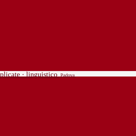
plicate · linguistico
Padova