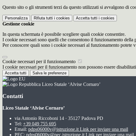
Questo sito o gli strumenti terzi da questo utilizzati si avvalgono di coo
Personalizza
Rifiuta tutti
i cookies
Accetta tutti
i cookies
Gestione cookie
In questa schermata è possibile scegliere quali cookie consentire.
I cookie necessari sono quelli che consentono il funzionamento della pi
Per conoscere quali sono i cookie necessari al funzionamento potete v
Cookie necessari per il funzionamento
I cookie necessari per il funzionamento non possono essere disabilitati.
Accetta tutti
Salva le preferenze
Liceo Statale ‘Alvise Cornaro’
Contatti
Liceo Statale ‘Alvise Cornaro’
via Antonio Riccoboni 14 · 35127 Padova PD
Tel:
+39 049 755 695
Email:
pdps06000v@istruzione.it
Link per inviare una mail
PEC:
pdps06000v@pec.istruzione.it
Link per inviare una mail