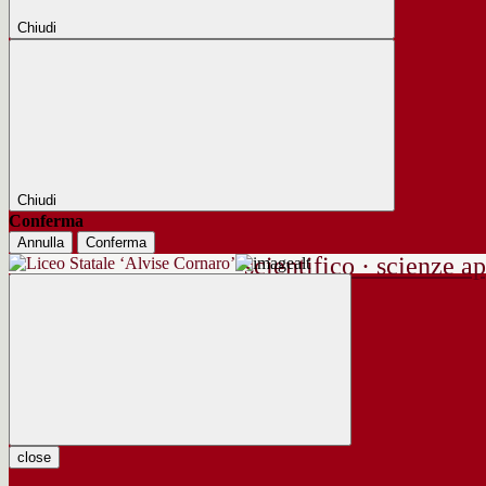
Chiudi
Chiudi
Conferma
Annulla
Conferma
scientifico · scienze ap
close