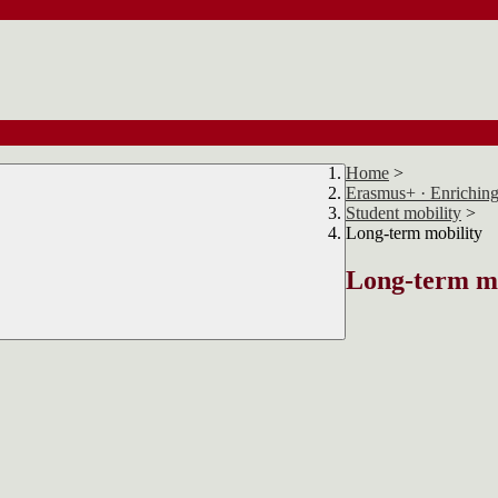
Home
>
Erasmus+ · Enriching
Student mobility
>
Long-term mobility
Long-term mo