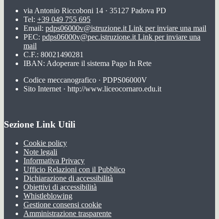
via Antonio Riccoboni 14 · 35127 Padova PD
Tel:
+39 049 755 695
Email:
pdps06000v@istruzione.it
Link per inviare una mail
PEC:
pdps06000v@pec.istruzione.it
Link per inviare una
mail
C.F.: 80021490281
IBAN: Adoperare il sistema Pago In Rete
Codice meccanografico · PDPS06000V
Sito Internet · http://www.liceocornaro.edu.it
Sezione Link Utili
Cookie policy
Note legali
Informativa Privacy
Ufficio Relazioni con il Pubblico
Dichiarazione di accessibilità
Obiettivi di accessibilità
Whistleblowing
Gestione consensi cookie
Amministrazione trasparente