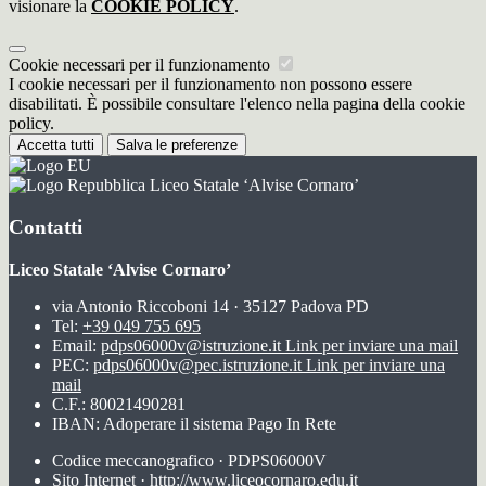
visionare la
COOKIE POLICY
.
Cookie necessari per il funzionamento
I cookie necessari per il funzionamento non possono essere
disabilitati. È possibile consultare l'elenco nella pagina della cookie
policy.
Accetta tutti
Salva le preferenze
Liceo Statale ‘Alvise Cornaro’
Contatti
Liceo Statale ‘Alvise Cornaro’
via Antonio Riccoboni 14 · 35127 Padova PD
Tel:
+39 049 755 695
Email:
pdps06000v@istruzione.it
Link per inviare una mail
PEC:
pdps06000v@pec.istruzione.it
Link per inviare una
mail
C.F.: 80021490281
IBAN: Adoperare il sistema Pago In Rete
Codice meccanografico · PDPS06000V
Sito Internet · http://www.liceocornaro.edu.it