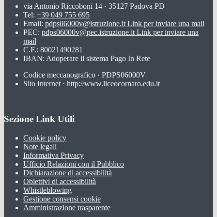
via Antonio Riccoboni 14 · 35127 Padova PD
Tel:
+39 049 755 695
Email:
pdps06000v@istruzione.it
Link per inviare una mail
PEC:
pdps06000v@pec.istruzione.it
Link per inviare una
mail
C.F.: 80021490281
IBAN: Adoperare il sistema Pago In Rete
Codice meccanografico · PDPS06000V
Sito Internet · http://www.liceocornaro.edu.it
Sezione Link Utili
Cookie policy
Note legali
Informativa Privacy
Ufficio Relazioni con il Pubblico
Dichiarazione di accessibilità
Obiettivi di accessibilità
Whistleblowing
Gestione consensi cookie
Amministrazione trasparente