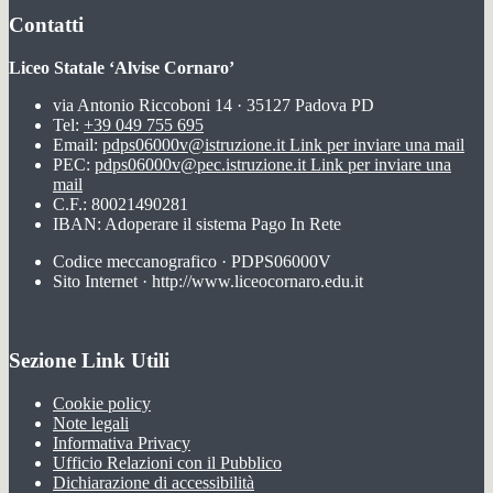
Contatti
Liceo Statale ‘Alvise Cornaro’
via Antonio Riccoboni 14 · 35127 Padova PD
Tel:
+39 049 755 695
Email:
pdps06000v@istruzione.it
Link per inviare una mail
PEC:
pdps06000v@pec.istruzione.it
Link per inviare una
mail
C.F.: 80021490281
IBAN: Adoperare il sistema Pago In Rete
Codice meccanografico · PDPS06000V
Sito Internet · http://www.liceocornaro.edu.it
Sezione Link Utili
Cookie policy
Note legali
Informativa Privacy
Ufficio Relazioni con il Pubblico
Dichiarazione di accessibilità