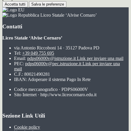
Accetta tutti
Salva le preferenze
Liceo Statale ‘Alvise Cornaro’
Contatti
Liceo Statale ‘Alvise Cornaro’
via Antonio Riccoboni 14 · 35127 Padova PD
Tel:
+39 049 755 695
Email:
pdps06000v@istruzione.it
Link per inviare una mail
PEC:
pdps06000v@pec.istruzione.it
Link per inviare una
mail
C.F.: 80021490281
IBAN: Adoperare il sistema Pago In Rete
Codice meccanografico · PDPS06000V
Sito Internet · http://www.liceocornaro.edu.it
Sezione Link Utili
Cookie policy