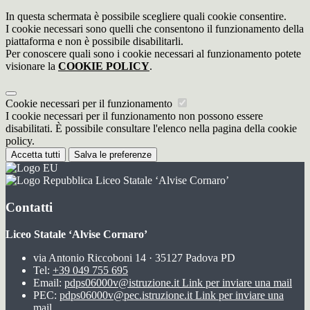
In questa schermata è possibile scegliere quali cookie consentire.
I cookie necessari sono quelli che consentono il funzionamento della
piattaforma e non è possibile disabilitarli.
Per conoscere quali sono i cookie necessari al funzionamento potete
visionare la
COOKIE POLICY
.
Cookie necessari per il funzionamento
I cookie necessari per il funzionamento non possono essere
disabilitati. È possibile consultare l'elenco nella pagina della cookie
policy.
Accetta tutti
Salva le preferenze
Liceo Statale ‘Alvise Cornaro’
Contatti
Liceo Statale ‘Alvise Cornaro’
via Antonio Riccoboni 14 · 35127 Padova PD
Tel:
+39 049 755 695
Email:
pdps06000v@istruzione.it
Link per inviare una mail
PEC:
pdps06000v@pec.istruzione.it
Link per inviare una
mail