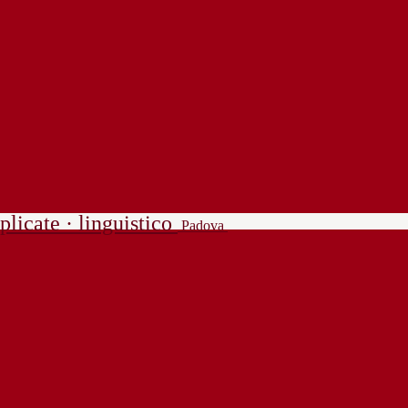
plicate · linguistico
Padova