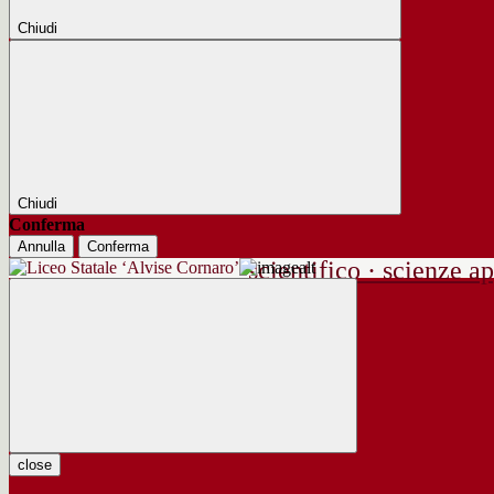
Chiudi
Chiudi
Conferma
Annulla
Conferma
scientifico · scienze ap
close