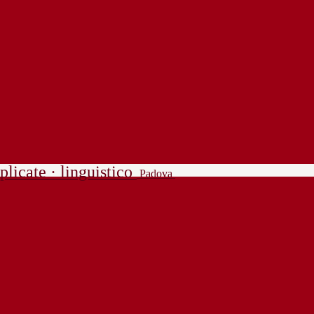
plicate · linguistico
Padova