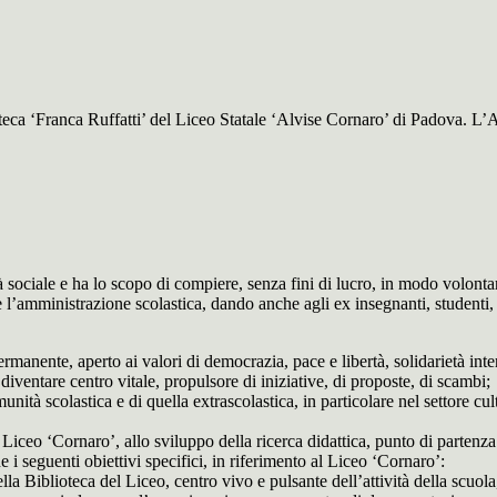
a ‘Franca Ruffatti’ del Liceo Statale ‘Alvise Cornaro’ di Padova. L’Asse
sociale e ha lo scopo di compiere, senza fini di lucro, in modo volontario
l’amministrazione scolastica, dando anche agli ex insegnanti, studenti, gen
nente, aperto ai valori di democrazia, pace e libertà, solidarietà intercul
diventare centro vitale, propulsore di iniziative, di proposte, di scambi;
unità scolastica e di quella extrascolastica, in particolare nel settore cul
iceo ‘Cornaro’, allo sviluppo della ricerca didattica, punto di partenza 
e i seguenti obiettivi specifici, in riferimento al Liceo ‘Cornaro’:
a Biblioteca del Liceo, centro vivo e pulsante dell’attività della scuola,