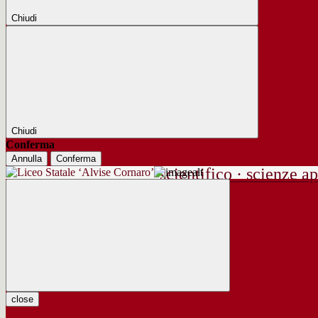
Chiudi
Chiudi
Conferma
Annulla
Conferma
scientifico · scienze ap
close